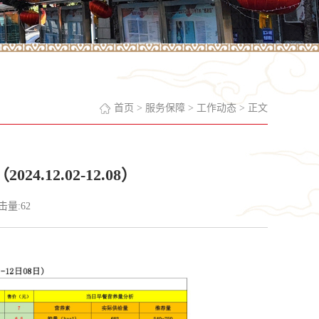
首页
>
服务保障
>
工作动态
> 正文
.12.02-12.08）
点击量:
62