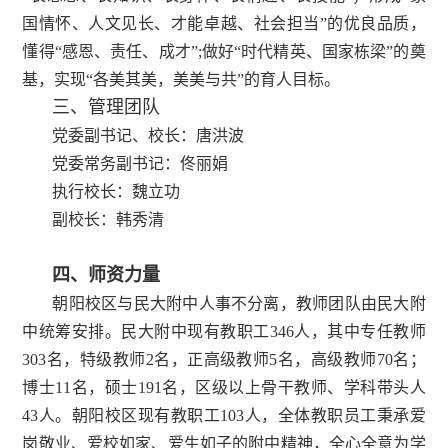
国情怀、人文见长、才能卓越、社会担当”的优良品质，
懂得“感恩、责任、成才”;做好“时代精英、国家栋梁”的奠
基，实现“各美其美，美美与共”的育人目标。
三、管理团队
党委副书记、校长：唐洪波
党委常务副书记：佟丽娟
执行校长：魏立功
副校长：韩秀清
四、师资力量
朝阳校区与民大附中人事不分离，教师团队由民大附
中统筹安排。
民大附中现有教职工346人，其中专任教师
303名，特级教师2名，正高级教师5名，高级教师70名；
博士11名，硕士191名，区级以上骨干教师、学科带头人
43人。
朝阳校区现有教职工103人，全体教职员工秉承爱
岗敬业、爱校如家、爱生如子的附中精神，全心全意为学