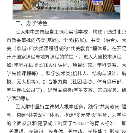
二、办学特色
民大附中是市级自主课程实验学校，构建了通过北京
市教委审批的各美(基础)、个美(拓展)、共美（融合)、大
美（卓越) 四大类课程组成的“共美教育”程体系。在开足
开齐国家课程与地方课程的前提下，融入大量校本课程，
如: 学科拓展类(STEAM 课程、项目研究、学科竞赛、大
学先修课程等）、科学技术类(机器人、结构与设计、航
模、无人机等)、综合能力类（社团活动、体育俱乐部、
学生模拟公司等) 、思想品德类(学生支教、志愿服务、研
学活动等)。
民大附中坚持立德树人根本任务，践行“共美教育”理
念，构建“共美深程”体系，搭建“多元成长”平台，为学生
的全面发展和健康成长制定了“54321”的育人标准： 即
“长思想、长知识、长身体、长情趣、长技能”；形成“家