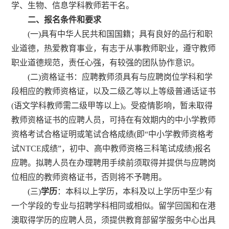
学、生物、信息学科教师若干名。
二、报名条件和要求
(
一
)
具有中华人民共和国国籍；具有良好的品行和职
业道德，热爱教育事业，有志于从事教师职业，遵守教师
职业道德规范，责任心强，有较强的团队协作意识。
(
二
)
资格证书：应聘教师须具有与应聘岗位学科和学
段相应的教师资格证，以及二级乙等以上等级普通话证书
(
语文学科教师需二级甲等以上
)
。受疫情影响，暂未取得
教师资格证书的应聘人员，可持在有效期内的中小学教师
资格考试合格证明或笔试合格成绩
(
即
“
中小学教师资格考
试
NTCE
成绩
”
，初中、高中教师资格三科笔试成绩
)
报名
应聘。拟聘人员在办理聘用手续前须取得并提供与应聘岗
位相应的教师资格证书，否则将不予聘用。
(
三
)
学历
：本科以上学历，
本科及以上学历中至少有
一个学段的专业与招聘学科相同或相似。
留学回国和在港
澳取得学历的应聘人员，须提供教育部留学服务中心出具