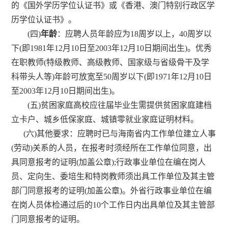
的《国外学历学位认证书》或《香港、澳门特别行政区学
历学位认证书》。
(
四
)
年龄
：应聘人员年龄应为
18
周岁以上，
40
周岁以
下
(
即
1981
年
12
月
10
日至
2003
年
12
月
10
日期间出生
)
。优秀
在职教师
(
特级教师、高级教师、国家级与省级骨干及学
科带头人等
)
年龄可放宽至
50
周岁以下
(
即
1971
年
12
月
10
日
至
2003
年
12
月
10
日期间出生
)
。
(
五
)
贫困家庭高校应往届毕业生需提供贫困家庭建档
立卡户、城乡低保家庭、城镇零就业家庭证明材料。
(
六
)
其他要求：应聘时已与海南省内工作单位建立人事
(
劳动
)
关系的人员，在报考时须经所在工作单位同意，出
具同意报考的证明
(
加盖公章
);
行政事业单位在编在岗人
员、定向生、委培生和特岗教师须出具工作单位及其主管
部门同意报考的证明
(
加盖公章
)
。外省行政事业单位在编
在岗人员体检通过后的
10
个工作日内出具单位及其主管部
门同意报考的证明。